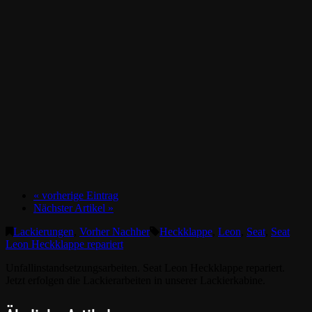
« vorherige Eintrag
Nächster Artikel »
Lackierungen
,
Vorher Nachher
Heckklappe
,
Leon
,
Seat
,
Seat
Leon Heckklappe repariert
Unfallinstandsetzungsarbeiten. Seat Leon Heckklappe repariert.
Jetzt erfolgen die Lackierarbeiten in unserer Lackierkabine.