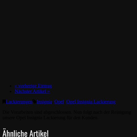
« vorherige Eintrag
Nächster Artikel »
Lackierungen
Insignia
,
Opel
,
Opel Insignia Lackierung
Die Vorarbeiten sind abgeschlossen. Nun folgt nach der Reinigung
unsere Opel Insignia Lackierung für den Kunden.
Ähnliche Artikel