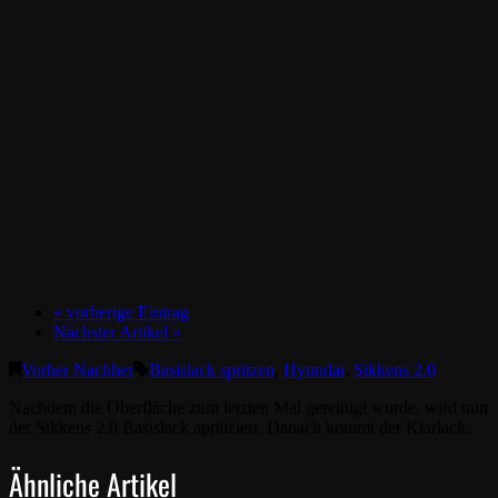
« vorherige Eintrag
Nächster Artikel »
Vorher Nachher
Basislack spritzen
,
Hyundai
,
Sikkens 2.0
Nachdem die Oberfläche zum letzten Mal gereinigt wurde, wird nun
der Sikkens 2.0 Basislack appliziert. Danach kommt der Klarlack.
Ähnliche Artikel