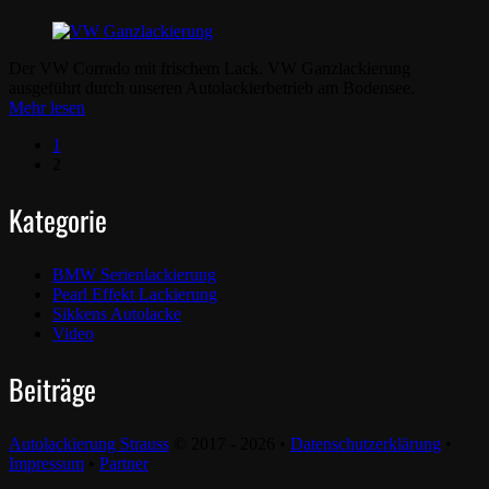
Der VW Corrado mit frischem Lack. VW Ganzlackierung
ausgeführt durch unseren Autolackierbetrieb am Bodensee.
Mehr lesen
1
2
Kategorie
BMW Serienlackierung
Pearl Effekt Lackierung
Sikkens Autolacke
Video
Beiträge
Autolackierung Strauss
© 2017 - 2026 •
Datenschutzerklärung
•
Impressum
•
Partner