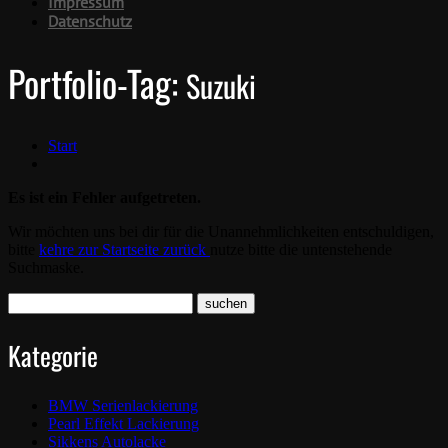
Impressum
Datenschutz
Portfolio-Tag:
Suzuki
Start
Es ist ein Fehler aufgetreten.
Wir möchten uns bei dir für die Unannehmlichkeiten entschuldigen,
bitte
kehre zur Startseite zurück
nutze bitte die untenstehende
Suchmaske.
Kategorie
BMW Serienlackierung
Pearl Effekt Lackierung
Sikkens Autolacke